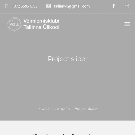
+372 5595 6733
tallinnvk@gmail.com
AVALEHT
KLUBI
Project slider
UUDISED
GALERII
TUNNIPLAAN
Avaleht
Portfolio
Project slider
KONTAKTID
EST/RUS