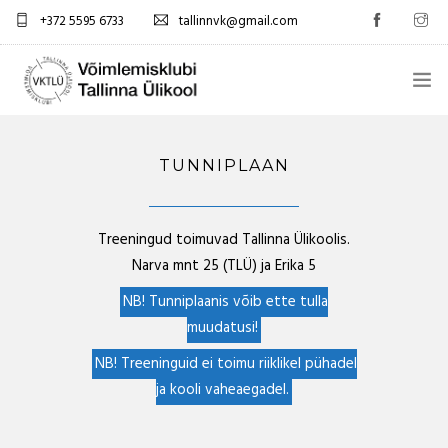
+372 5595 6733
tallinnvk@gmail.com
AVALEHT
TUNNIPLAAN
KLUBI
UUDISED
Treeningud toimuvad Tallinna Ülikoolis.
Narva mnt 25 (TLÜ) ja Erika 5
GALERII
NB! Tunniplaanis võib ette tulla
TUNNIPLAAN
muudatusi!
NB! Treeninguid ei toimu riiklikel pühadel
KONTAKTID
ja kooli vaheaegadel.
EST/RUS