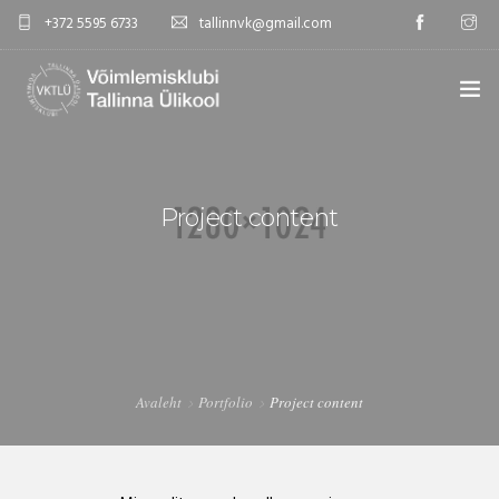
+372 5595 6733
tallinnvk@gmail.com
AVALEHT
KLUBI
Project content
UUDISED
GALERII
TUNNIPLAAN
Avaleht
Portfolio
Project content
KONTAKTID
EST/RUS